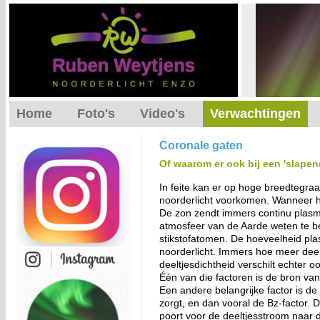
Home
Foto's
Video's
Verwachtingen
Coronale gaten
Of waarom er ook bij een 'slapen
In feite kan er op hoge breedtegra
noorderlicht voorkomen. Wanneer h
De zon zendt immers continu plasma
atmosfeer van de Aarde weten te be
stikstofatomen. De hoeveelheid plas
noorderlicht. Immers hoe meer deel
deeltjesdichtheid verschilt echter o
Één van die factoren is de bron van
Een andere belangrijke factor is d
zorgt, en dan vooral de Bz-factor.
poort voor de deeltjesstroom naar