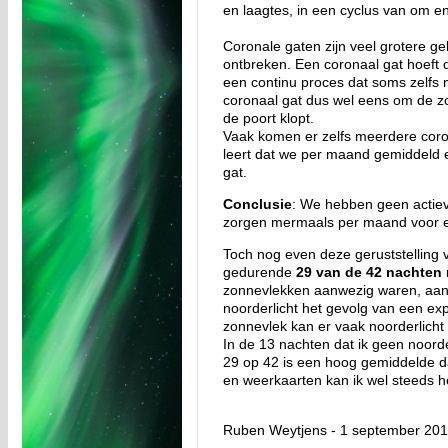
en laagtes, in een cyclus van om en
Coronale gaten zijn veel grotere ge
ontbreken. Een coronaal gat hoeft 
een continu proces dat soms zelfs 
coronaal gat dus wel eens om de zo
de poort klopt.
Vaak komen er zelfs meerdere coro
leert dat we per maand gemiddeld e
gat.
Conclusie
: We hebben geen actieve
zorgen mermaals per maand voor
Toch nog even deze geruststelling 
gedurende
29 van de 42 nachten
n
zonnevlekken aanwezig waren, aange
noorderlicht het gevolg van een exp
zonnevlek kan er vaak noorderlich
In de 13 nachten dat ik geen noorde
29 op 42 is een hoog gemiddelde da
en weerkaarten kan ik wel steeds h
Ruben Weytjens - 1 september 20