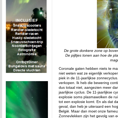
De grote donkere zone op boven
De pijltjes tonen aan hoe de 
magn
Coronale gaten hebben niets te m
niet weten wat ze eigenlijk verkop
piek in de 11-jaarlijkse zonnecyclu
verkopen. Ik heb die bewering conti
dus totaal niet, aangezien meer da
jaarlijkse cyclus. De 11-jaarlijkse
explosie soms plasmawolken de ruim
tot een explosie komt. En als dat d
geval, dan heb je uiteraard een hog
België. Maar dan moet onze fameu
Zonnevlekken zijn het gevolg van ee