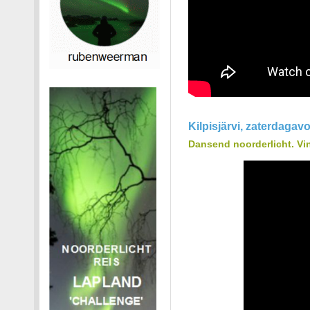
Kilpisjärvi, zaterdagavo
Dansend noorderlicht. Vi